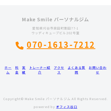
Make Smile パーソナルジム
愛知県刈谷市泉田町割田77-1
ウッディキューブビル202号室
070-1613-7212
ホー
料
実
トレーナー紹
アクセ
よくある質
お問い合わ
ム
金
績
介
ス
問
せ
Copyright© Make Smile パーソナルジム All Rights Reserved.
powered by
オフィス谷口